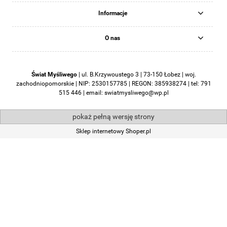
Informacje
O nas
Świat Myśliwego
|
ul. B.Krzywoustego 3 | 73-150 Łobez | woj.
zachodniopomorskie | NIP: 2530157785 | REGON: 385938274 | tel:
791
515 446
| email:
swiatmysliwego@wp.pl
pokaż pełną wersję strony
Sklep internetowy Shoper.pl