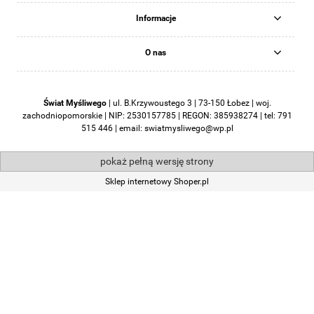
Informacje
O nas
Świat Myśliwego
|
ul. B.Krzywoustego 3 | 73-150 Łobez | woj.
zachodniopomorskie | NIP: 2530157785 | REGON: 385938274 | tel:
791
515 446
| email:
swiatmysliwego@wp.pl
pokaż pełną wersję strony
Sklep internetowy Shoper.pl