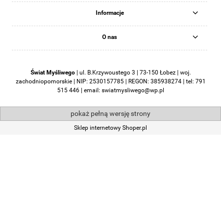
Informacje
O nas
Świat Myśliwego
|
ul. B.Krzywoustego 3 | 73-150 Łobez | woj.
zachodniopomorskie | NIP: 2530157785 | REGON: 385938274 | tel:
791
515 446
| email:
swiatmysliwego@wp.pl
pokaż pełną wersję strony
Sklep internetowy Shoper.pl