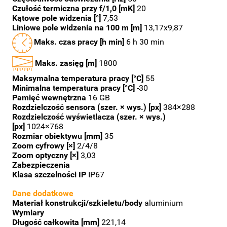
Czułość termiczna przy f/1,0 [mK]
20
Kątowe pole widzenia [°]
7,53
Liniowe pole widzenia na 100 m [m]
13,17x9,87
Maks. czas pracy [h min]
6 h 30 min
Maks. zasięg [m]
1800
Maksymalna temperatura pracy [°C]
55
Minimalna temperatura pracy [°C]
-30
Pamięć wewnętrzna
16 GB
Rozdzielczość sensora (szer. × wys.) [px]
384×288
Rozdzielczość wyświetlacza (szer. × wys.)
[px]
1024×768
Rozmiar obiektywu [mm]
35
Zoom cyfrowy [×]
2/4/8
Zoom optyczny [×]
3,03
Zabezpieczenia
Klasa szczelności IP
IP67
Dane dodatkowe
Materiał konstrukcji/szkieletu/body
aluminium
Wymiary
Długość całkowita [mm]
221,14