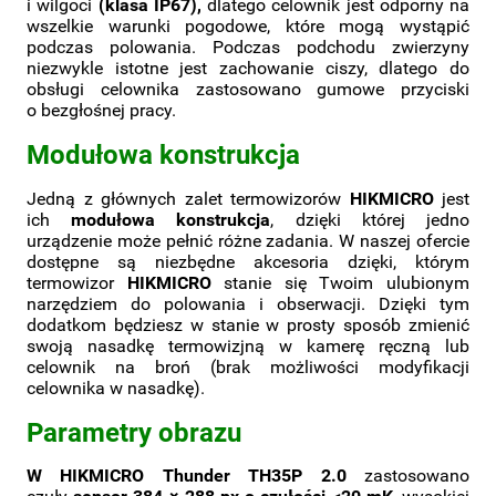
i wilgoci
(klasa IP67),
dlatego celownik jest odporny na
wszelkie warunki pogodowe, które mogą wystąpić
podczas polowania. Podczas podchodu zwierzyny
niezwykle istotne jest zachowanie ciszy, dlatego do
obsługi celownika zastosowano gumowe przyciski
o bezgłośnej pracy.
Modułowa konstrukcja
Jedną z głównych zalet termowizorów
HIKMICRO
jest
ich
modułowa konstrukcja
, dzięki której jedno
urządzenie może pełnić różne zadania. W naszej ofercie
dostępne są niezbędne akcesoria dzięki, którym
termowizor
HIKMICRO
stanie się Twoim ulubionym
narzędziem do polowania i obserwacji. Dzięki tym
dodatkom będziesz w stanie w prosty sposób zmienić
swoją nasadkę termowizjną w kamerę ręczną lub
celownik na broń (brak możliwości modyfikacji
celownika w nasadkę).
Parametry obrazu
W HIKMICRO Thunder TH35P 2.0
zastosowano