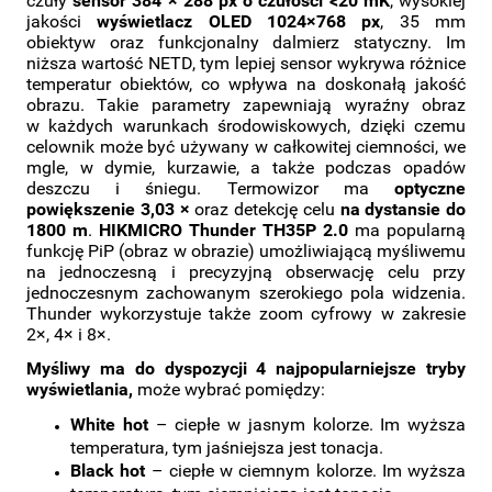
czuły
sensor 384 × 288 px o czułości <20 mK
, wysokiej
jakości
wyświetlacz OLED 1024×768 px
, 35 mm
obiektyw oraz funkcjonalny dalmierz statyczny. Im
niższa wartość NETD, tym lepiej sensor wykrywa różnice
temperatur obiektów, co wpływa na doskonałą jakość
obrazu. Takie parametry zapewniają wyraźny obraz
w każdych warunkach środowiskowych, dzięki czemu
celownik może być używany w całkowitej ciemności, we
mgle, w dymie, kurzawie, a także podczas opadów
deszczu i śniegu. Termowizor ma
optyczne
powiększenie 3,03 ×
oraz detekcję celu
na dystansie do
1800 m
.
HIKMICRO Thunder TH35P 2.0
ma popularną
funkcję PiP (obraz w obrazie) umożliwiającą myśliwemu
na jednoczesną i precyzyjną obserwację celu przy
jednoczesnym zachowanym szerokiego pola widzenia.
Thunder wykorzystuje także zoom cyfrowy w zakresie
2×, 4× i 8×.
Myśliwy ma do dyspozycji 4 najpopularniejsze tryby
wyświetlania,
może wybrać pomiędzy:
White hot
– ciepłe w jasnym kolorze. Im wyższa
temperatura, tym jaśniejsza jest tonacja.
Black hot
– ciepłe w ciemnym kolorze. Im wyższa