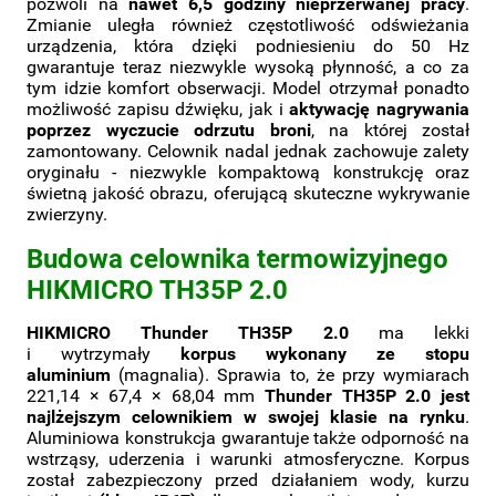
pozwoli na
nawet 6,5 godziny nieprzerwanej pracy
.
Zmianie uległa również częstotliwość odświeżania
urządzenia, która dzięki podniesieniu do 50 Hz
gwarantuje teraz niezwykle wysoką płynność, a co za
tym idzie komfort obserwacji. Model otrzymał ponadto
możliwość zapisu dźwięku, jak i
aktywację nagrywania
poprzez wyczucie odrzutu broni
, na której został
zamontowany. Celownik nadal jednak zachowuje zalety
oryginału - niezwykle kompaktową konstrukcję oraz
świetną jakość obrazu, oferującą skuteczne wykrywanie
zwierzyny.
Budowa celownika termowizyjnego
HIKMICRO TH35P 2.0
HIKMICRO Thunder TH35P 2.0
ma lekki
i wytrzymały
korpus wykonany ze stopu
aluminium
(magnalia). Sprawia to, że przy wymiarach
221,14 × 67,4 × 68,04 mm
Thunder TH35P 2.0 jest
najlżejszym celownikiem w swojej klasie na rynku
.
Aluminiowa konstrukcja gwarantuje także odporność na
wstrząsy, uderzenia i warunki atmosferyczne. Korpus
został zabezpieczony przed działaniem wody, kurzu