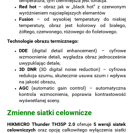
temperatura, tym ciemniejsza jest tonacja.
Red hot
– obraz jak w „black hot” z czerwonym
wyróżnieniem najcieplejszych elementów
Fusion
– od wysokiej temperatury do niskiej
temperatury, obraz jest kolorowy od białego,
żółtego, czerwonego, różowego do fioletowego.
Technologie obrazu termicznego:
DDE
(digital detail enhancement) – cyfrowe
wzmocnienie detali, wygładza obraz jednocześnie
uwypuklając detale,
3D DNR
(3D digital noise reduction) – cyfrowa
redukcja szumu, skutecznie usuwa szum i wpływa
na jakość obrazu,
AGC
(automatic gain control) – automatyczna
kontrola wzmocnienia, poprawia kontrastowość
wyświetlanej sceny.
Zmienne siatki celownicze
HIKMICRO Thunder TH35P 2.0
oferuje
5 wersji siatek
celowniczych
oraz opcję całkowitego wyłączenia siatki