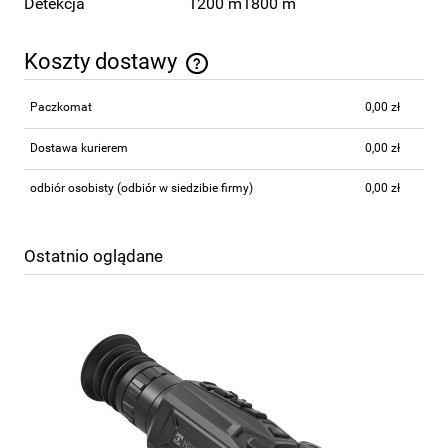
Detekcja
1200 m
1800 m
Koszty dostawy
Cena nie zawiera ewentualnych kosztów płatności
Paczkomat
0,00 zł
Dostawa kurierem
0,00 zł
odbiór osobisty
(odbiór w siedzibie firmy)
0,00 zł
Ostatnio oglądane