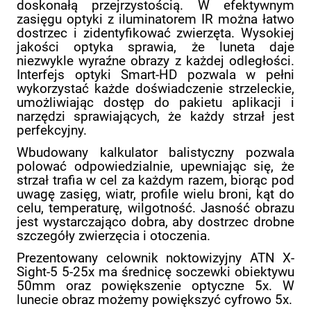
doskonałą przejrzystością. W efektywnym
zasięgu optyki z iluminatorem IR można łatwo
dostrzec i zidentyfikować zwierzęta. Wysokiej
jakości optyka sprawia, że luneta daje
niezwykle wyraźne obrazy z każdej odległości.
Interfejs optyki Smart-HD pozwala w pełni
wykorzystać każde doświadczenie strzeleckie,
umożliwiając dostęp do pakietu aplikacji i
narzędzi sprawiających, że każdy strzał jest
perfekcyjny.
Wbudowany kalkulator balistyczny pozwala
polować odpowiedzialnie, upewniając się, że
strzał trafia w cel za każdym razem, biorąc pod
uwagę zasięg, wiatr, profile wielu broni, kąt do
celu, temperaturę, wilgotność. Jasność obrazu
jest wystarczająco dobra, aby dostrzec drobne
szczegóły zwierzęcia i otoczenia.
Prezentowany celownik noktowizyjny ATN X-
Sight-5 5-25x ma średnicę soczewki obiektywu
50mm oraz powiększenie optyczne 5x. W
lunecie obraz możemy powiększyć cyfrowo 5x.