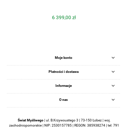
6 399,00 zł
Moje konto
Płatności i dostawa
Informacje
O nas
Świat Myśliwego
|
ul. B.Krzywoustego 3 | 73-150 Łobez | woj.
zachodniopomorskie | NIP: 2530157785 | REGON: 385938274 | tel:
791