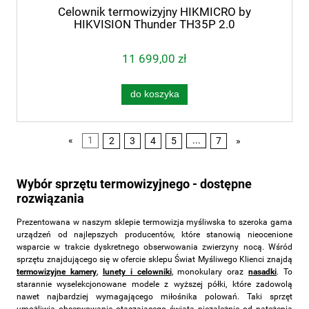
Celownik termowizyjny HIKMICRO by
HIKVISION Thunder TH35P 2.0
11 699,00 zł
do koszyka
«
1
2
3
4
5
...
7
»
Wybór sprzętu termowizyjnego - dostępne
rozwiązania
Prezentowana w naszym sklepie termowizja myśliwska to szeroka gama
urządzeń od najlepszych producentów, które stanowią nieocenione
wsparcie w trakcie dyskretnego obserwowania zwierzyny nocą. Wśród
sprzętu znajdującego się w ofercie sklepu Świat Myśliwego Klienci znajdą
termowizyjne kamery
,
lunety i celowniki
, monokulary oraz
nasadki
. To
starannie wyselekcjonowane modele z wyższej półki, które zadowolą
nawet najbardziej wymagającego miłośnika polowań. Taki sprzęt
umożliwia obserwowanie otaczającego świata niezależnie od natężenia