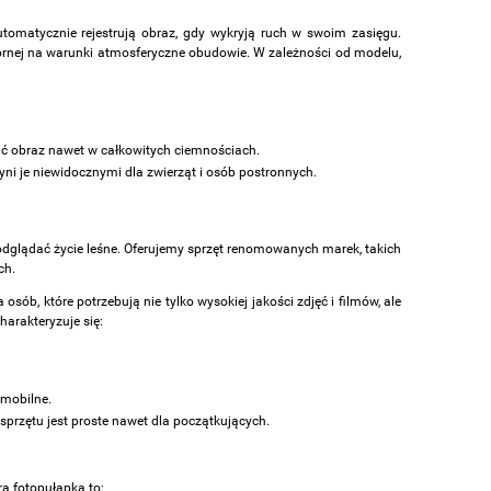
omatycznie rejestrują obraz, gdy wykryją ruch w swoim zasięgu.
rnej na warunki atmosferyczne obudowie. W zależności od modelu,
wać obraz nawet w całkowitych ciemnościach.
zyni je niewidocznymi dla zwierząt i osób postronnych.
odglądać życie leśne. Oferujemy sprzęt renomowanych marek, takich
ch.
ób, które potrzebują nie tylko wysokiej jakości zdjęć i filmów, ale
arakteryzuje się:
 mobilne.
sprzętu jest proste nawet dla początkujących.
a fotopułapka to: