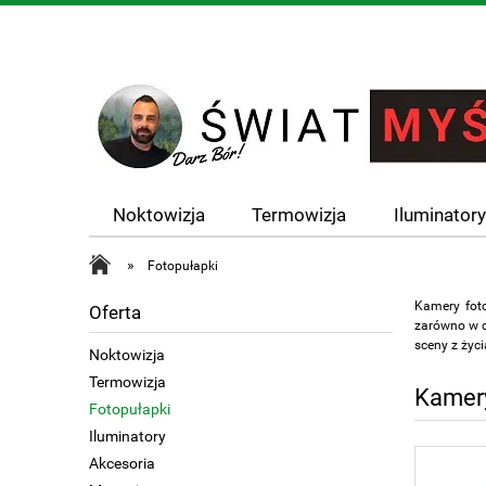
Noktowizja
Termowizja
Iluminator
»
Fotopułapki
Kamery foto
Oferta
zarówno w d
sceny z życi
Noktowizja
Termowizja
Kamery
Fotopułapki
Iluminatory
Akcesoria