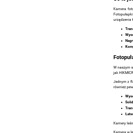
Kamera foto
Fotopułapki
urządzenia t
Tran
Wyso
Nagr
Komp
Fotopuł
W naszym sk
jak HIKMICR
Jednym z fla
również pew
Wyso
Soli
Tran
Łatw
Kamery leśn
Kamera w le