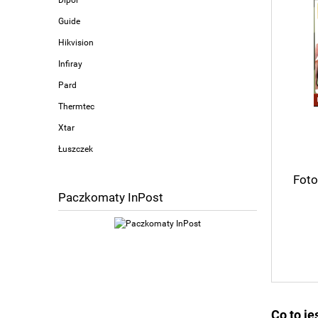
Guide
Hikvision
Infiray
Pard
Thermtec
Xtar
Łuszczek
Foto
Paczkomaty InPost
Co to j