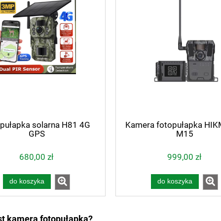
pułapka solarna H81 4G
Kamera fotopułapka HI
GPS
M15
680,00 zł
999,00 zł
do koszyka
do koszyka
est kamera fotopułapka?