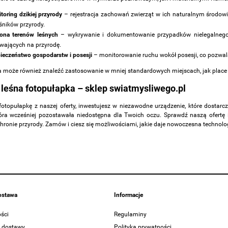
toring dzikiej przyrody
– rejestracja zachowań zwierząt w ich naturalnym środowi
śników przyrody.
ona terenów leśnych
– wykrywanie i dokumentowanie przypadków nielegalnego
wających na przyrodę.
ieczeństwo gospodarstw i posesji
– monitorowanie ruchu wokół posesji, co pozwal
 może również znaleźć zastosowanie w mniej standardowych miejscach, jak place b
leśna fotopułapka – sklep swiatmysliwego.pl
fotopułapkę z naszej oferty, inwestujesz w niezawodne urządzenie, które dostarcz
tóra wcześniej pozostawała niedostępna dla Twoich oczu. Sprawdź naszą ofertę 
ronie przyrody. Zamów i ciesz się możliwościami, jakie daje nowoczesna technolo
dostawa
Informacje
ści
Regulaminy
y dostawy
Polityka prywatności