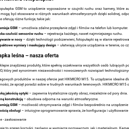
pułapka GSM to urządzenie wyposażone w czujniki ruchu oraz kamery, które aut
 mogą być stosowane w różnych warunkach atmosferycznych dzięki solidnej, odpo
e oferują różne funkcje, takie jak:
smisja GSM
– umożliwia zdalne przesyłanie zdjęć i filmów na telefon lub komputer.
ka czułość sensorów ruchu
– rejestracja każdego, nawet najmniejszego ruchu.
ywanie w nocy
– dzięki technologii podczerwieni, fotopułapki są w stanie rejestro
aktowe wymiary i maskujący design
– ułatwiają ukrycie urządzenia w terenie, co c
apka leśna – nasza oferta
lepie znajdziesz produkty, które spełnią oczekiwania wszystkich osób lubiących p
O, który jest synonimem niezawodności i nowoczesnych rozwiązań technologiczny
gowych produktów w naszej ofercie jest HIKMICRO M15. To urządzenie idealne dla os
ności, że sprzęt poradzi sobie w trudnych warunkach terenowych. HIKMICRO M15 ch
ką jakością optyki
– zapewnia krystalicznie czysty obraz, niezależnie od pory dnia.
dną konstrukcją
– obudowa odporna na warunki atmosferyczne.
smisją GSM
– możliwość otrzymywania zdjęć i filmów bezpośrednio na urządzenie
ością obsługi
– intuicyjne oprogramowanie sprawia, że konfiguracja i użytkowanie 
e - zastosowanie
sie to szereg korzyści, zarówno w wymiarze poznawczym, jak i materialnym. Kamer