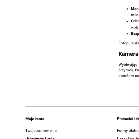
Moni
miło
Ochr
wpły
Bezp
Fotopułapka
Kamera 
Wybierając 
przyrody, k
pomóc w och
Moje konto
Płatności i 
Twoje zamówienia
Formy płatno
Ustawienia konta
Czas i koszt