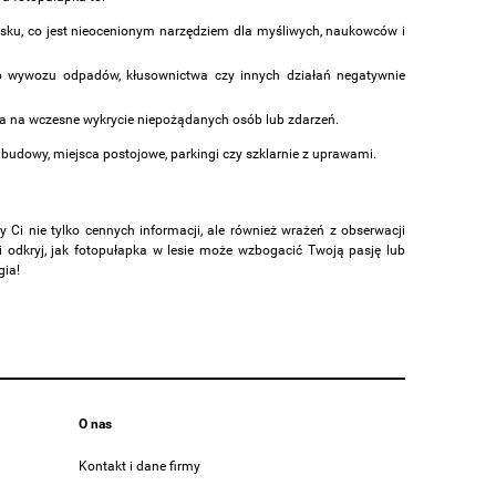
sku, co jest nieocenionym narzędziem dla myśliwych, naukowców i
 wywozu odpadów, kłusownictwa czy innych działań negatywnie
a na wczesne wykrycie niepożądanych osób lub zdarzeń.
udowy, miejsca postojowe, parkingi czy szklarnie z uprawami.
y Ci nie tylko cennych informacji, ale również wrażeń z obserwacji
i odkryj, jak fotopułapka w lesie może wzbogacić Twoją pasję lub
gia!
O nas
Kontakt i dane firmy