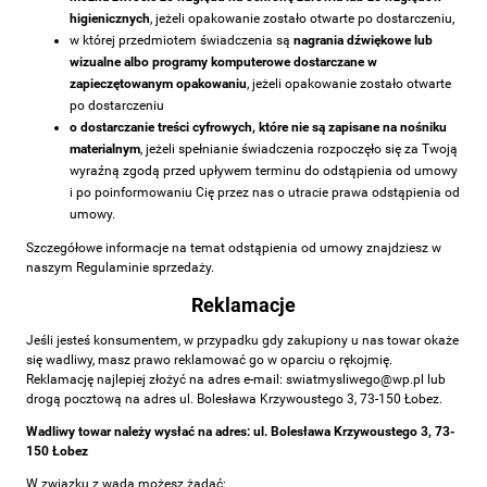
higienicznych
, jeżeli opakowanie zostało otwarte po dostarczeniu,
w której przedmiotem świadczenia są
nagrania dźwiękowe lub
wizualne albo programy komputerowe dostarczane w
zapieczętowanym opakowaniu
, jeżeli opakowanie zostało otwarte
po dostarczeniu
o dostarczanie treści cyfrowych, które nie są zapisane na nośniku
materialnym
, jeżeli spełnianie świadczenia rozpoczęło się za Twoją
wyraźną zgodą przed upływem terminu do odstąpienia od umowy
i po poinformowaniu Cię przez nas o utracie prawa odstąpienia od
umowy.
Szczegółowe informacje na temat odstąpienia od umowy znajdziesz w
naszym Regulaminie sprzedaży.
Reklamacje
Jeśli jesteś konsumentem, w przypadku gdy zakupiony u nas towar okaże
się wadliwy, masz prawo reklamować go w oparciu o rękojmię.
Reklamację najlepiej złożyć na adres e-mail:
swiatmysliwego@wp.pl
lub
drogą pocztową na adres ul. Bolesława Krzywoustego 3, 73-150 Łobez.
Wadliwy towar należy wysłać na adres: ul. Bolesława Krzywoustego 3, 73-
150 Łobez
W związku z wadą możesz żądać: