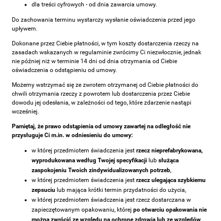
dla treści cyfrowych - od dnia zawarcia umowy.
Do zachowania terminu wystarczy wysłanie oświadczenia przed jego
upływem.
Dokonane przez Ciebie płatności, w tym koszty dostarczenia rzeczy na
zasadach wskazanych w regulaminie zwrócimy Ci niezwłocznie, jednak
nie później niż w terminie 14 dni od dnia otrzymania od Ciebie
oświadczenia o odstąpieniu od umowy.
Możemy wstrzymać się ze zwrotem otrzymanej od Ciebie płatności do
chwili otrzymania rzeczy z powrotem lub dostarczenia przez Ciebie
dowodu jej odesłania, w zależności od tego, które zdarzenie nastąpi
wcześniej.
Pamiętaj, że prawo odstąpienia od umowy zawartej na odległość nie
przysługuje Ci m.in. w odniesieniu do umowy:
w której przedmiotem świadczenia jest
rzecz nieprefabrykowana,
wyprodukowana według Twojej specyfikacji
lub
służąca
zaspokojeniu Twoich zindywidualizowanych potrzeb
,
w której przedmiotem świadczenia jest
rzecz ulegająca szybkiemu
zepsuciu
lub mająca krótki termin przydatności do użycia,
w której przedmiotem świadczenia jest rzecz dostarczana w
zapieczętowanym opakowaniu, której
po otwarciu opakowania nie
można zwrócić ze względu na ochronę zdrowia lub ze względów