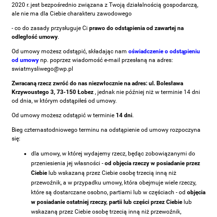
2020 r. jest bezpośrednio związana z Twoją działalnością gospodarczą,
ale nie ma dla Ciebie charakteru zawodowego
- co do zasady przysługuje Ci
prawo do odstąpienia od zawartej na
odległość umowy
.
Od umowy możesz odstąpić, składając nam
oświadczenie o odstąpieniu
od umowy
np. poprzez wiadomość e-mail przesłaną na adres:
swiatmysliwego@wp.pl
Zwracaną rzecz zwróć do nas niezwłocznie na adres: ul. Bolesława
Krzywoustego 3, 73-150 Łobez
, jednak nie później niż w terminie 14 dni
od dnia, w którym odstąpiłeś od umowy.
Od umowy możesz odstąpić w terminie
14 dni
.
Bieg czternastodniowego terminu na odstąpienie od umowy rozpoczyna
się:
dla umowy, w której wydajemy rzecz, będąc zobowiązanymi do
przeniesienia jej własności -
od objęcia rzeczy w posiadanie przez
Ciebie
lub wskazaną przez Ciebie osobę trzecią inną niż
przewoźnik, a w przypadku umowy, która obejmuje wiele rzeczy,
które są dostarczane osobno, partiami lub w częściach - od
objęcia
w posiadanie ostatniej rzeczy, partii lub części przez Ciebie
lub
wskazaną przez Ciebie osobę trzecią inną niż przewoźnik,