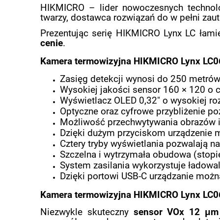
HIKMICRO – lider nowoczesnych technolo
twarzy, dostawca rozwiązań do w pełni 
Prezentując serię HIKMICRO Lynx LC łami
cenie
.
Kamera termowizyjna HIKMICRO Lynx LC0
Zasięg detekcji wynosi do 250 metrów
Wysokiej jakości sensor 160 × 120 o 
Wyświetlacz OLED 0,32" o wysokiej roz
Optyczne oraz cyfrowe przybliżenie poz
Możliwość przechwytywania obrazów i
Dzięki dużym przyciskom urządzenie 
Cztery tryby wyświetlania pozwalają n
Szczelna i wytrzymała obudowa (stopie
System zasilania wykorzystuje ładowal
Dzięki portowi USB-C urządzanie możn
Kamera termowizyjna HIKMICRO Lynx LC06
Niezwykle skuteczny
sensor VOx 12 μ