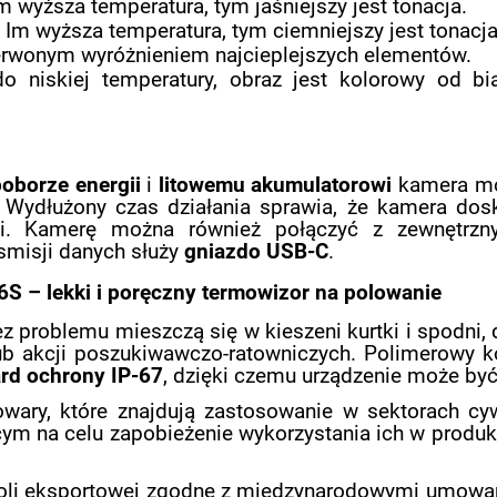
m wyższa temperatura, tym jaśniejszy jest tonacja.
 Im wyższa temperatura, tym ciemniejszy jest tonacja
czerwonym wyróżnieniem najcieplejszych elementów.
o niskiej temperatury, obraz jest kolorowy od bi
poborze energii
i
litowemu akumulatorowi
kamera mo
 Wydłużony czas działania sprawia, że kamera dos
ji. Kamerę można również połączyć z zewnętrzn
nsmisji danych służy
gniazdo USB-C
.
 – lekki i poręczny termowizor na polowanie
z problemu mieszczą się w kieszeni kurtki i spodni
ub akcji poszukiwawczo-ratowniczych. Polimerowy 
rd ochrony
IP-67
, dzięki czemu urządzenie może by
wary, które znajdują zastosowanie w sektorach cy
m na celu zapobieżenie wykorzystania ich w produkc
troli eksportowej zgodne z międzynarodowymi umow