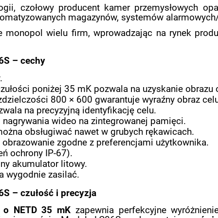
gii, czołowy producent kamer przemysłowych opa
zautomatyzowanych magazynów, systemów alarmowych
e monopol wielu firm, wprowadzając na rynek prod
6S – cechy
.
czułości poniżej 35 mK pozwala na uzyskanie obrazu
dzielczości 800 × 600 gwarantuje wyraźny obraz celu
wala na precyzyjną identyfikację celu.
 nagrywania wideo na zintegrowanej pamięci.
można obsługiwać nawet w grubych rękawicach.
a obrazowanie zgodne z preferencjami użytkownika.
ń ochrony IP-67).
ny akumulator litowy.
a wygodnie zasilać.
S – czułość i precyzja
m o NETD 35 mK
zapewnia perfekcyjne wyróżnienie 