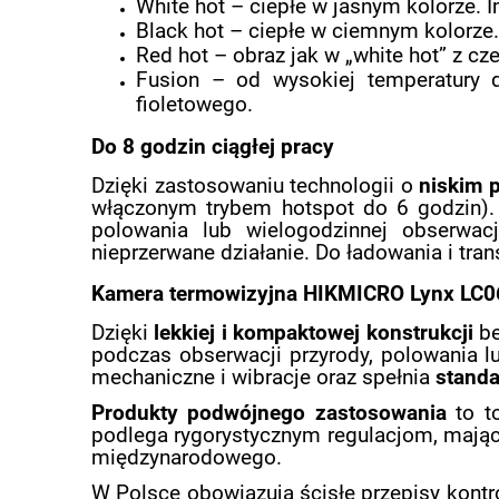
White hot – ciepłe w jasnym kolorze. I
Black hot – ciepłe w ciemnym kolorze.
Red hot – obraz jak w „white hot” z 
Fusion – od wysokiej temperatury d
fioletowego.
Do 8 godzin ciągłej pracy
Dzięki zastosowaniu technologii o
niskim 
włączonym trybem hotspot do 6 godzin).
polowania lub wielogodzinnej obserwac
nieprzerwane działanie. Do ładowania i tra
Kamera termowizyjna HIKMICRO Lynx LC06S
Dzięki
lekkiej i kompaktowej konstrukcji
be
podczas obserwacji przyrody, polowania l
mechaniczne i wibracje oraz spełnia
standa
Produkty podwójnego zastosowania
to to
podlega rygorystycznym regulacjom, mający
międzynarodowego.
W Polsce obowiązują ścisłe przepisy kon