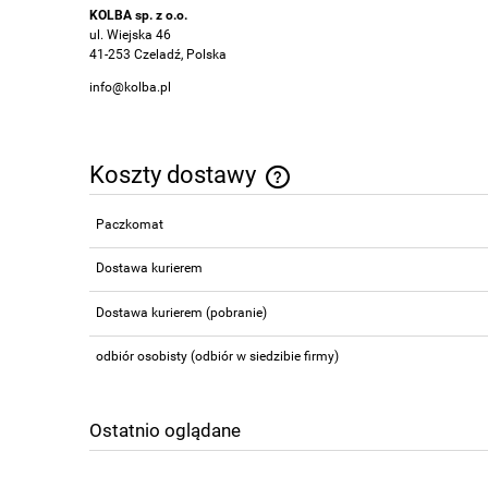
KOLBA sp. z o.o.
ul. Wiejska 46
41-253 Czeladź, Polska
info@kolba.pl
Koszty dostawy
Paczkomat
Cena nie zawiera ewentualnych 
płatności
Dostawa kurierem
Dostawa kurierem (pobranie)
odbiór osobisty
(odbiór w siedzibie firmy)
Ostatnio oglądane