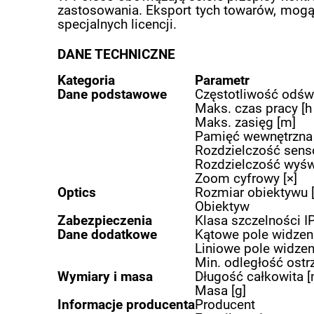
zastosowania. Eksport tych towarów, mogą
specjalnych licencji.
DANE TECHNICZNE
Kategoria
Parametr
Dane podstawowe
Częstotliwość odświ
Maks. czas pracy [h
Maks. zasięg [m]
Pamięć wewnętrzna
Rozdzielczość sensor
Rozdzielczość wyświe
Zoom cyfrowy [×]
Optics
Rozmiar obiektywu
Obiektyw
Zabezpieczenia
Klasa szczelności I
Dane dodatkowe
Kątowe pole widzeni
Liniowe pole widzen
Min. odległość ostr
Wymiary i masa
Długość całkowita 
Masa [g]
Informacje producenta
Producent