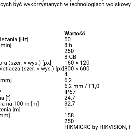
cych być wykorzystanych w technologiach wojskowy
Wartość
eżania [Hz]
50
 min]
8 h
250
8 GB
a (szer. × wys.) [px]
160 × 120
tlacza (szer. × wys.) [px]
800 × 600
4
 [mm]
6,2
6,2 mm / F1,0
P
IP67
a [°]
24,7
ia na 100 m [m]
32,7
zenia [m]
1
[mm]
158
250
HIKMICRO by HIKVISION, H