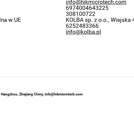
info@hikmicrotech.com
6974004643225
308100722
lna w UE
KOLBA sp. z o.o., Wiejska 
6252483366
info@kolba.pl
 Hangzhou, Zhejiang Chiny, info@hikmicrotech.com