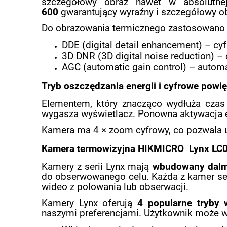
szczegółowy obraz nawet w absolutn
600
gwarantujący wyraźny i szczegółowy ob
Do obrazowania termicznego zastosowano n
DDE (digital detail enhancement) – cy
3D DNR (3D digital noise reduction) –
AGC (automatic gain control) – autom
Tryb oszczędzania energii i cyfrowe powi
Elementem, który znacząco wydłuża czas 
wygasza wyświetlacz. Ponowna aktywacja e
Kamera ma 4 × zoom cyfrowy, co pozwala u
Kamera termowizyjna HIKMICRO Lynx LC06S
Kamery z serii Lynx mają
wbudowany dalmi
do obserwowanego celu. Każda z kamer se
wideo z polowania lub obserwacji.
Kamery Lynx oferują
4 popularne tryby 
naszymi preferencjami. Użytkownik może 