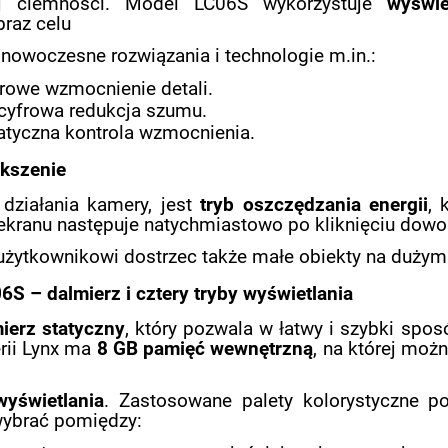
ej ciemności. Model LC06S wykorzystuje
wyświe
raz celu
owoczesne rozwiązania i technologie m.in.:
frowe wzmocnienie detali.
 cyfrowa redukcja szumu.
atyczna kontrola wzmocnienia.
ększenie
działania kamery, jest
tryb oszczędzania energii
, 
kranu następuje natychmiastowo po kliknięciu dowoln
żytkownikowi dostrzec także małe obiekty na dużym 
 – dalmierz i cztery tryby wyświetlania
erz statyczny
, który pozwala w łatwy i szybki sp
rii Lynx ma
8 GB pamięć wewnętrzną
, na której moż
wyświetlania
. Zastosowane palety kolorystyczne p
wybrać pomiędzy: