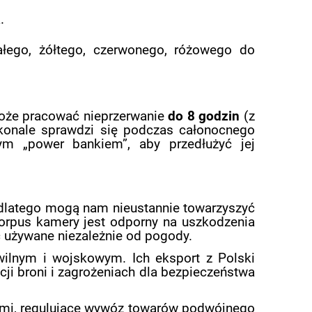
.
ałego, żółtego, czerwonego, różowego do
że pracować nieprzerwanie
do 8 godzin
(z
konale sprawdzi się podczas całonocnego
ym „power bankiem”, aby przedłużyć jej
, dlatego mogą nam nieustannie towarzyszyć
korpus kamery jest odporny na uszkodzenia
ć używane niezależnie od pogody.
wilnym i wojskowym. Ich eksport z Polski
ji broni i zagrożeniach dla bezpieczeństwa
ami, regulujące wywóz towarów podwójnego