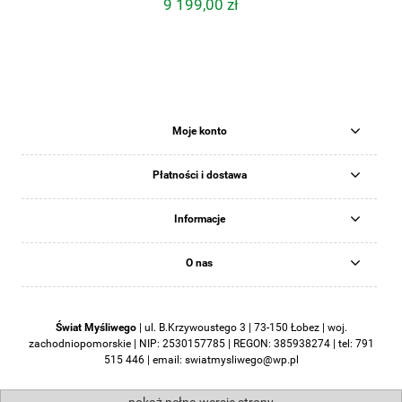
9 199,00 zł
Moje konto
Płatności i dostawa
Informacje
O nas
Świat Myśliwego
|
ul. B.Krzywoustego 3 | 73-150 Łobez | woj.
zachodniopomorskie | NIP: 2530157785 | REGON: 385938274 | tel:
791
515 446
| email:
swiatmysliwego@wp.pl