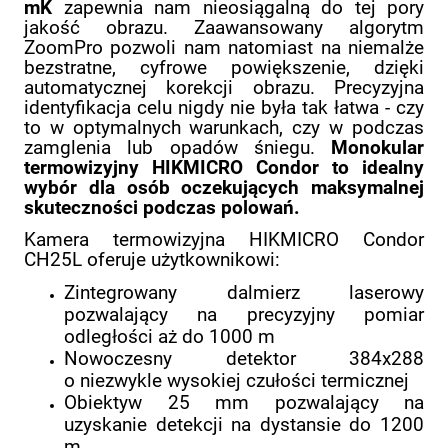
mK
zapewnia nam nieosiągalną do tej pory
jakość obrazu. Zaawansowany algorytm
ZoomPro pozwoli nam natomiast na niemalże
bezstratne, cyfrowe powiększenie, dzięki
automatycznej korekcji obrazu. Precyzyjna
identyfikacja celu nigdy nie była tak łatwa - czy
to w optymalnych warunkach, czy w podczas
zamglenia lub opadów śniegu.
Monokular
termowizyjny HIKMICRO Condor to idealny
wybór dla osób oczekujących maksymalnej
skuteczności podczas polowań.
Kamera termowizyjna HIKMICRO Condor
CH25L oferuje użytkownikowi:
Zintegrowany dalmierz laserowy
pozwalający na precyzyjny pomiar
odległości aż do 1000 m
Nowoczesny detektor 384x288
o niezwykle wysokiej czułości termicznej
Obiektyw 25 mm pozwalający na
uzyskanie detekcji na dystansie do 1200
m