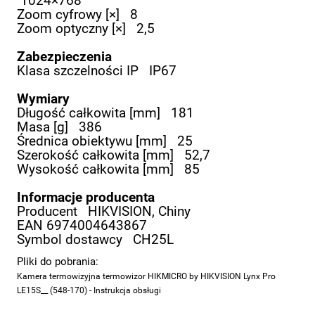
1024×768
Zoom cyfrowy [×]
8
Zoom optyczny [×]
2,5
Zabezpieczenia
Klasa szczelności IP
IP67
Wymiary
Długość całkowita [mm]
181
Masa [g]
386
Średnica obiektywu [mm]
25
Szerokość całkowita [mm]
52,7
Wysokość całkowita [mm]
85
Informacje producenta
Producent
HIKVISION, Chiny
EAN
6974004643867
Symbol dostawcy
CH25L
Pliki do pobrania:
Kamera termowizyjna termowizor HIKMICRO by HIKVISION Lynx Pro
LE15S__ (548-170) - Instrukcja obsługi