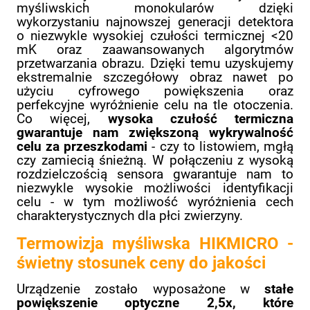
myśliwskich monokularów dzięki
wykorzystaniu najnowszej generacji detektora
o niezwykle wysokiej czułości termicznej <20
mK oraz zaawansowanych algorytmów
przetwarzania obrazu. Dzięki temu uzyskujemy
ekstremalnie szczegółowy obraz nawet po
użyciu cyfrowego powiększenia oraz
perfekcyjne wyróżnienie celu na tle otoczenia.
Co więcej,
wysoka czułość termiczna
gwarantuje nam zwiększoną wykrywalność
celu za przeszkodami
- czy to listowiem, mgłą
czy zamiecią śnieżną. W połączeniu z wysoką
rozdzielczością sensora gwarantuje nam to
niezwykle wysokie możliwości identyfikacji
celu - w tym możliwość wyróżnienia cech
charakterystycznych dla płci zwierzyny.
Termowizja myśliwska HIKMICRO -
świetny stosunek ceny do jakości
Urządzenie zostało wyposażone w
stałe
powiększenie optyczne 2,5x, które