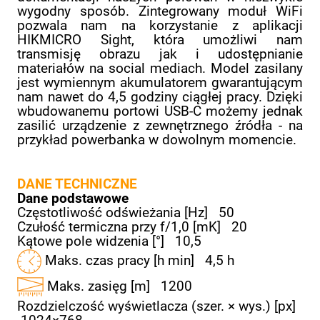
wygodny sposób. Zintegrowany moduł WiFi
pozwala nam na korzystanie z aplikacji
HIKMICRO Sight, która umożliwi nam
transmisję obrazu jak i udostępnianie
materiałów na social mediach. Model zasilany
jest wymiennym akumulatorem gwarantującym
nam nawet do 4,5 godziny ciągłej pracy. Dzięki
wbudowanemu portowi USB-C możemy jednak
zasilić urządzenie z zewnętrznego źródła - na
przykład powerbanka w dowolnym momencie.
DANE TECHNICZNE
Dane podstawowe
Częstotliwość odświeżania [Hz]
50
Czułość termiczna przy f/1,0 [mK]
20
Kątowe pole widzenia [°]
10,5
Maks. czas pracy [h min]
4,5 h
Maks. zasięg [m]
1200
Rozdzielczość wyświetlacza (szer. × wys.) [px]