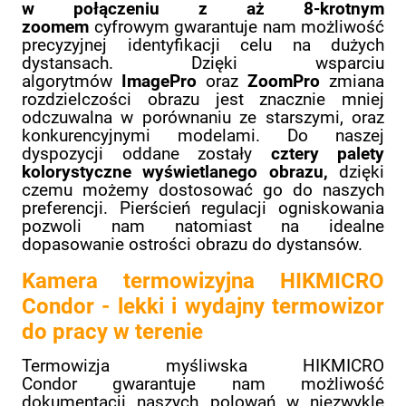
w połączeniu z aż 8-krotnym
zoomem
cyfrowym gwarantuje nam możliwość
precyzyjnej identyfikacji celu na dużych
dystansach. Dzięki wsparciu
algorytmów
ImagePro
oraz
ZoomPro
zmiana
rozdzielczości obrazu jest znacznie mniej
odczuwalna w porównaniu ze starszymi, oraz
konkurencyjnymi modelami. Do naszej
dyspozycji oddane zostały
cztery palety
kolorystyczne wyświetlanego obrazu,
dzięki
czemu możemy dostosować go do naszych
preferencji. Pierścień regulacji ogniskowania
pozwoli nam natomiast na idealne
dopasowanie ostrości obrazu do dystansów.
Kamera termowizyjna HIKMICRO
Condor - lekki i wydajny termowizor
do pracy w terenie
Termowizja myśliwska HIKMICRO
Condor gwarantuje nam możliwość
dokumentacji naszych polowań w niezwykle