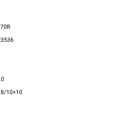
D70R
x3536
.0
.8/10×10