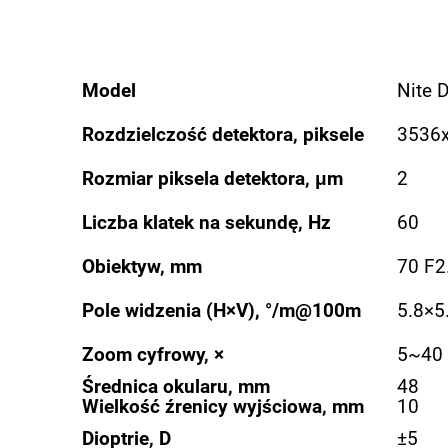
Model
Nite 
Rozdzielczość detektora, piksele
3536
Rozmiar piksela detektora, μm
2
Liczba klatek na sekundę, Hz
60
Obiektyw, mm
70 F2
Pole widzenia (H×V), °/m@100m
5.8×5
Zoom cyfrowy, ×
5~40
Średnica okularu, mm
48
Wielkość źrenicy wyjściowa, mm
10
Dioptrie, D
±5