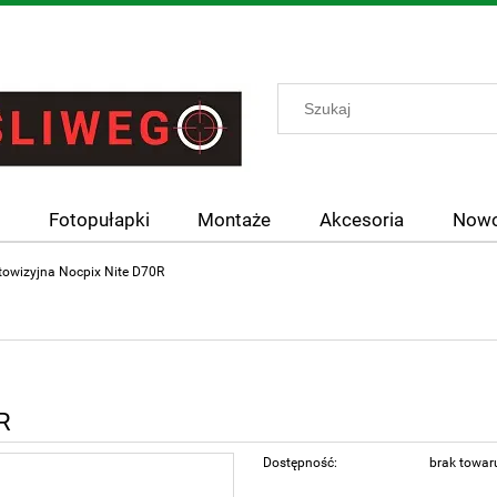
y
Fotopułapki
Montaże
Akcesoria
Nowo
towizyjna Nocpix Nite D70R
R
Dostępność:
brak towar