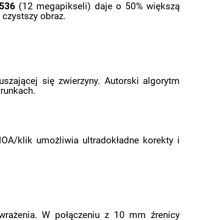
3536
(12 megapikseli) daje o 50% większą
 czystszy obraz.
szającej się zwierzyny. Autorski algorytm
runkach.
MOA/klik umożliwia ultradokładne korekty i
 wrażenia. W połączeniu z 10 mm źrenicy