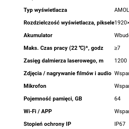
Typ wyświetlacza
AMOL
Rozdzielczość wyświetlacza, piksele
1920
Akumulator
Wbudo
Maks. Czas pracy (22 ℃)*, godz
≥7
Zasięg dalmierza laserowego, m
1200
Zdjęcia / nagrywanie filmów i audio
Wspar
Mikrofon
Wspar
Pojemność pamięci, GB
64
Wi-Fi / APP
Wspar
Stopień ochrony IP
IP67