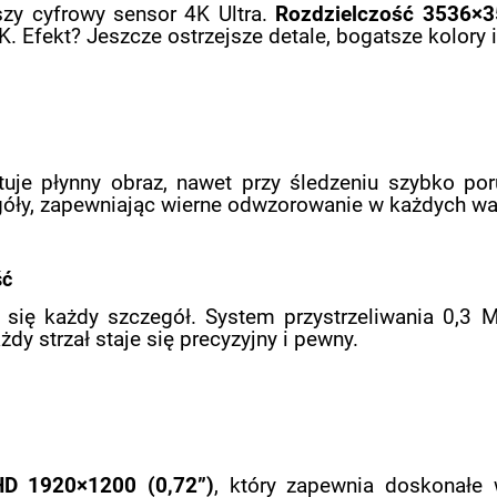
zy cyfrowy sensor 4K Ultra.
Rozdzielczość 3536×
. Efekt? Jeszcze ostrzejsze detale, bogatsze kolory i
je płynny obraz, nawet przy śledzeniu szybko poru
óły, zapewniając wierne odwzorowanie w każdych wa
ść
y się każdy szczegół. System przystrzeliwania 0,3 
dy strzał staje się precyzyjny i pewny.
HD 1920×1200 (0,72”)
, który zapewnia doskonałe