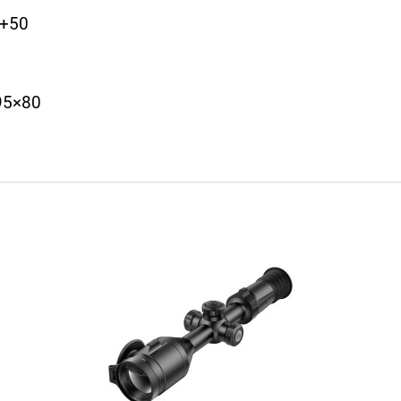
 +50
95×80