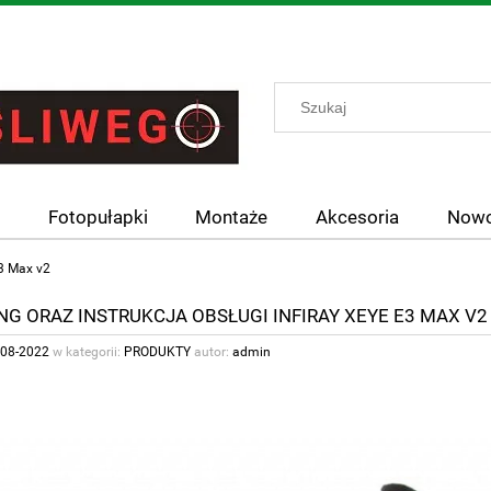
y
Fotopułapki
Montaże
Akcesoria
Nowo
E3 Max v2
G ORAZ INSTRUKCJA OBSŁUGI INFIRAY XEYE E3 MAX V2
-08-2022
w kategorii:
PRODUKTY
autor:
admin