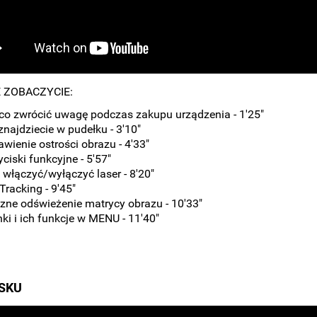
E ZOBACZYCIE:
co zwrócić uwagę podczas zakupu urządzenia - 1'25"
znajdziecie w pudełku - 3'10"
awienie ostrości obrazu - 4'33"
yciski funkcyjne - 5'57"
 włączyć/wyłączyć laser - 8'20"
Tracking - 9'45"
zne odświeżenie matrycy obrazu - 10'33"
nki i ich funkcje w MENU - 11'40"
SKU