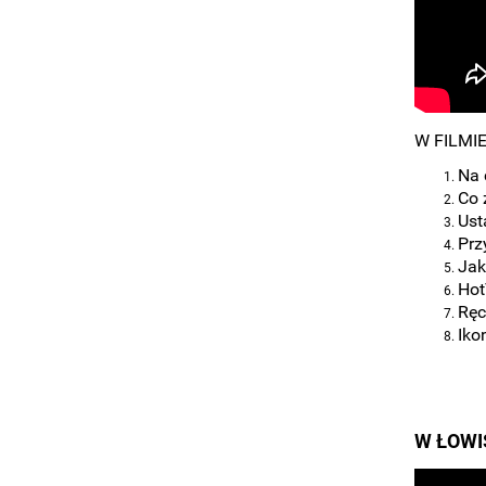
W FILMI
Na 
Co 
Ust
Prz
Jak
Hot
Ręc
Iko
W ŁOWI