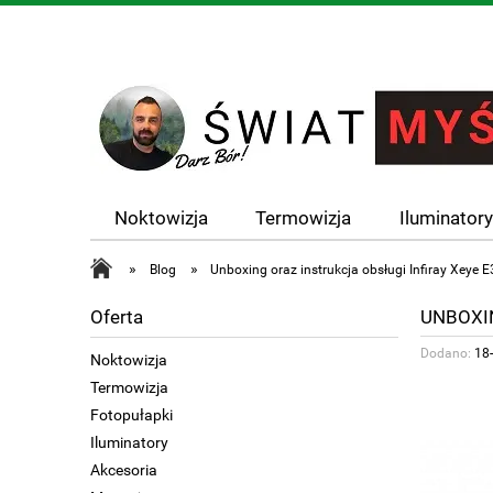
Noktowizja
Termowizja
Iluminator
»
»
Blog
Unboxing oraz instrukcja obsługi Infiray Xeye 
UNBOXIN
Oferta
Dodano:
18
Noktowizja
Termowizja
Fotopułapki
Iluminatory
Akcesoria