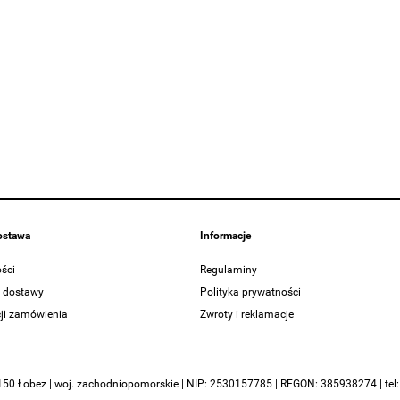
dostawa
Informacje
ści
Regulaminy
y dostawy
Polityka prywatności
cji zamówienia
Zwroty i reklamacje
-150 Łobez | woj. zachodniopomorskie | NIP: 2530157785 | REGON: 385938274 | tel