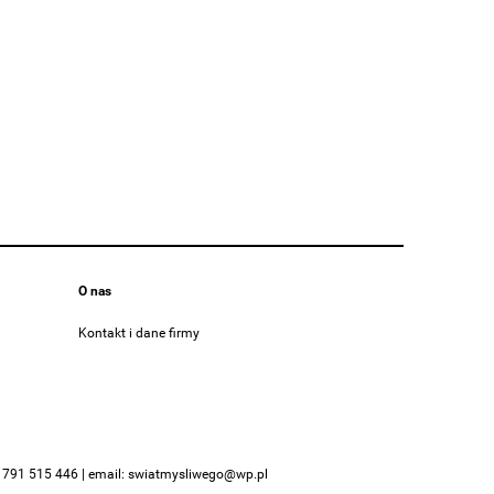
O nas
Kontakt i dane firmy
:
791 515 446
| email:
swiatmysliwego@wp.pl