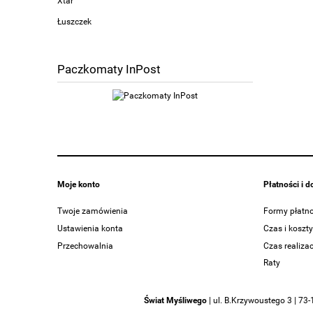
Xtar
Łuszczek
Paczkomaty InPost
Moje konto
Płatności i 
Twoje zamówienia
Formy płatno
Ustawienia konta
Czas i koszt
Przechowalnia
Czas realiza
Raty
Świat Myśliwego
|
ul. B.Krzywoustego 3 | 73