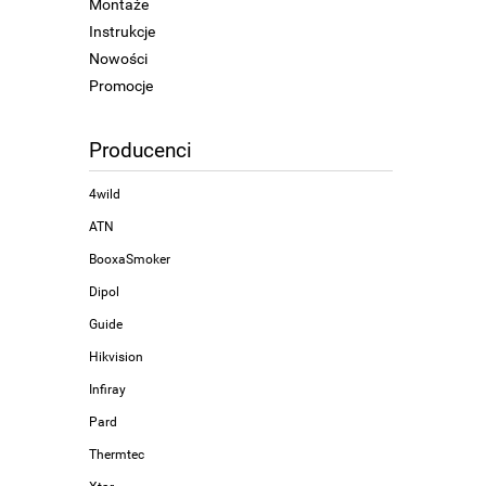
Montaże
Instrukcje
Nowości
Promocje
Producenci
4wild
ATN
BooxaSmoker
Dipol
Guide
Hikvision
Infiray
Pard
Thermtec