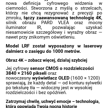
nowa definicja cyfrowego widzenia w
ciemności. Stworzona z myślą o strzelcach,
którzy nie chcą rezygnować z precyzji po
zmroku,
łączy zaawansowaną technologię 4K
,
silnik obrazu PARD VLEA oraz mocny
iluminator IR, pozwalając uzyskać
niesamowicie szczegółowy i wyraźny obraz —
nawet przy znikomym oświetleniu.
Model LRF został wyposażony w laserowy
dalmierz o zasięgu do 1000 metrów.
Obraz 4K – zobacz więcej, działaj szybciej
Jej cyfrowy
sensor CMOS o rozdzielczości
3840 × 2160 pikseli
oraz
nowoczesny
wyświetlacz OLED
(1600 × 1200)
sprawiają, że każdy detal — od konturu sylwetki
po teksturę tła — widoczny jest w wysokiej
rozdzielczości i bez opóźnień.
Zatrzymaj chwilę, uchwyć emocje – technologia,
która opowiada Twoją nocną historię