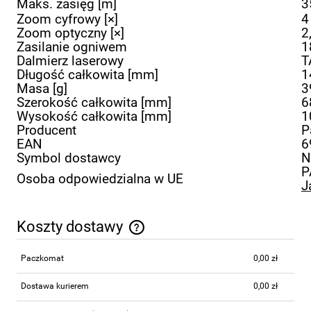
Maks. zasięg [m]
3
Zoom cyfrowy [×]
4
Zoom optyczny [×]
2
Zasilanie ogniwem
1
Dalmierz laserowy
T
Długość całkowita [mm]
1
Masa [g]
3
Szerokość całkowita [mm]
6
Wysokość całkowita [mm]
1
Producent
P
EAN
6
Symbol dostawcy
N
P
Osoba odpowiedzialna w UE
J
Koszty dostawy
Cena nie zawiera ewentualnych kosztów płatności
Paczkomat
0,00 zł
Dostawa kurierem
0,00 zł