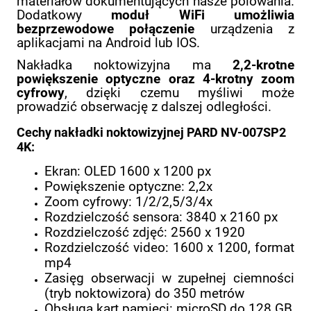
materiałów dokumentujących nasze polowania.
Dodatkowy
moduł WiFi umożliwia
bezprzewodowe połączenie
urządzenia z
aplikacjami na Android lub IOS.
Nakładka noktowizyjna ma
2,2-krotne
powiększenie optyczne oraz 4-krotny zoom
cyfrowy
, dzięki czemu myśliwi może
prowadzić obserwację z dalszej odległości.
Cechy nakładki noktowizyjnej PARD NV-007SP2
4K:
Ekran: OLED 1600 x 1200 px
Powiększenie optyczne: 2,2x
Zoom cyfrowy: 1/2/2,5/3/4x
Rozdzielczość sensora: 3840 x 2160 px
Rozdzielczość zdjęć: 2560 x 1920
Rozdzielczość video: 1600 x 1200, format
mp4
Zasięg obserwacji w zupełnej ciemności
(tryb noktowizora) do 350 metrów
Obsługa kart pamięci: microSD do 128 GB