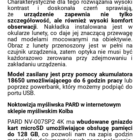
Charakterystyczne dla tego rozwiązania wysoki
kontrast i doskonała czerń sprawiają,
że
urządzenie zapewnia nie tylko
szczegółowość, ale również wysoki komfort
obserwacji
. Nakładka instalowana jest w
okularze lunety, co daje jej znaczącą przewagę
nad modelami mocowanymi na obiektywie.
Obraz z lunety przenoszony jest w pełni na
czujnik urządzenia, zatem optyka nie musi być
każdorazowo zerowana przy zdejmowaniu i
zakładaniu urządzenia.
Model zasilany jest przy pomocy akumulatora
18650
umożliwiającego do 6 godzin pracy
lub
poprzez powerbank, który możemy podpiąć do
portu USB.
Noktowizja myśliwska PARD w internetowym
sklepie myśliwskim Kolba
PARD NV-007SP2 4K ma
wbudowane gniazdo
kart microSD umożliwiające obsługę pamięci
do 128 GB
, co pozwoli nam na zapis godzin