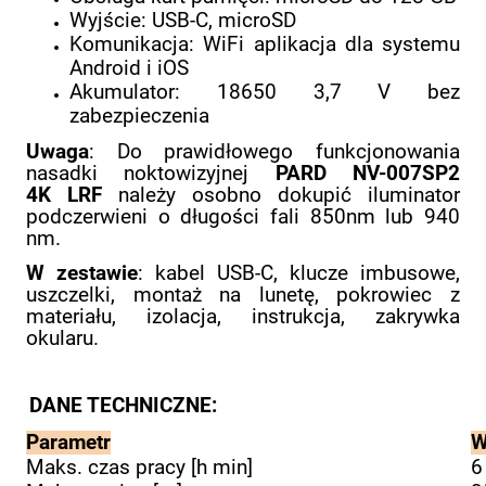
Wyjście: USB-C, microSD
Komunikacja: WiFi aplikacja dla systemu
Android i iOS
Akumulator: 18650 3,7 V bez
zabezpieczenia
Uwaga
: Do prawidłowego funkcjonowania
nasadki noktowizyjnej
PARD NV-007SP2
4K
LRF
należy osobno dokupić iluminator
podczerwieni o długości fali 850nm lub 940
nm.
W zestawie
: kabel USB-C, klucze imbusowe,
uszczelki, montaż na lunetę, pokrowiec z
materiału, izolacja, instrukcja, zakrywka
okularu.
DANE TECHNICZNE:
Parametr
W
Maks. czas pracy [h min]
6