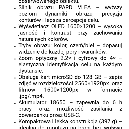
obserwowanego obiektu.
Silnik obrazu PARD VLEA – wyższy
poziom dynamiki obrazu, precyzja
konturów i lepsza percepcja celu.
Wyświetlacz OLED 1600×1200 – wysoka
jasność i kontrast przy zachowaniu
naturalnych kolorów.
Tryby obrazu: kolor, czerń/biel – dopasuj
widzenie do każdej pory i warunków.
Zoom optyczny 2.2× i cyfrowy do 4× –
elastyczna identyfikacja celu na każdym
dystansie.
Obsługa kart microSD do 128 GB – zapis
zdjęć w rozdzielczości 2560×1920px oraz
filmów 1600×1200px w formacie
.jpg/.mp4.
Akumulator 18650 – zapewnia do 6 h
pracy oraz możliwość zasilania z
powerbanku przez USB-C.
Kompaktowa i lekka konstrukcja (397 g) –
idealna do montażu na broni bez wpływu