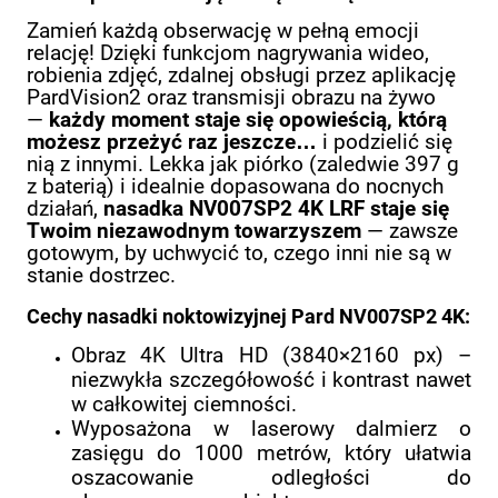
Zamień każdą obserwację w pełną emocji
relację! Dzięki funkcjom nagrywania wideo,
robienia zdjęć, zdalnej obsługi przez aplikację
PardVision2 oraz transmisji obrazu na żywo
—
każdy moment staje się opowieścią, którą
możesz przeżyć raz jeszcze…
i podzielić się
nią z innymi. Lekka jak piórko (zaledwie 397 g
z baterią) i idealnie dopasowana do nocnych
działań,
nasadka NV007SP2 4K LRF staje się
Twoim niezawodnym towarzyszem
— zawsze
gotowym, by uchwycić to, czego inni nie są w
stanie dostrzec.
Cechy nasadki noktowizyjnej Pard NV007SP2 4K:
Obraz 4K Ultra HD (3840×2160 px) –
niezwykła szczegółowość i kontrast nawet
w całkowitej ciemności.
Wyposażona w laserowy dalmierz o
zasięgu do 1000 metrów, który ułatwia
oszacowanie odległości do