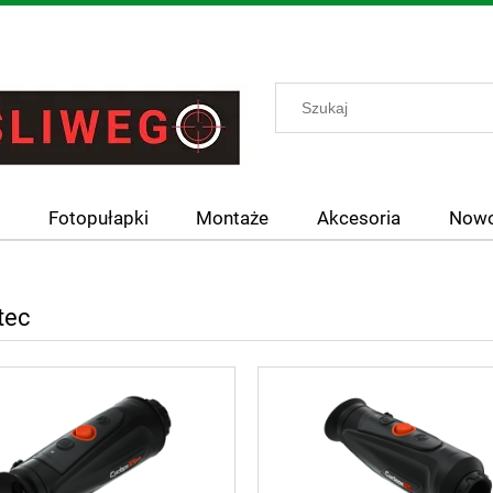
y
Fotopułapki
Montaże
Akcesoria
Nowo
tec