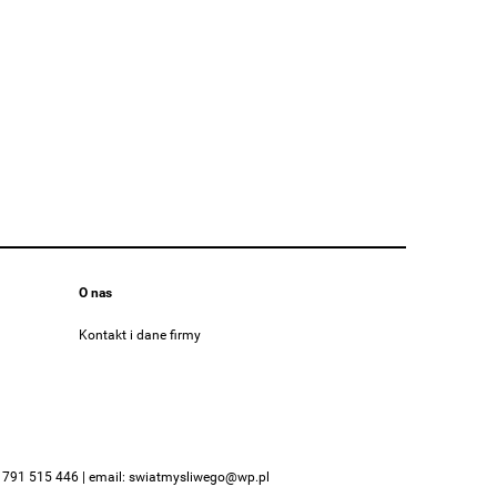
O nas
Kontakt i dane firmy
:
791 515 446
| email:
swiatmysliwego@wp.pl