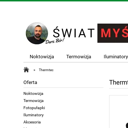
Noktowizja
Termowizja
Iluminator
»
Thermtec
Therm
Oferta
Noktowizja
Termowizja
Fotopułapki
Iluminatory
Akcesoria