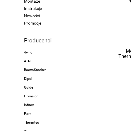
Montaże
Instrukcje
Nowości
Promocje
Producenci
Mo
4wild
Ther
ATN
BooxaSmoker
Dipol
Guide
Hikvision
Infiray
Pard
Thermtec