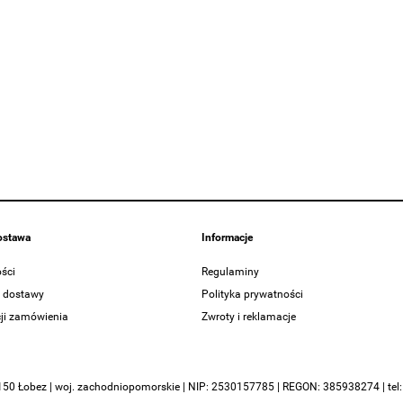
dostawa
Informacje
ści
Regulaminy
y dostawy
Polityka prywatności
cji zamówienia
Zwroty i reklamacje
-150 Łobez | woj. zachodniopomorskie | NIP: 2530157785 | REGON: 385938274 | tel