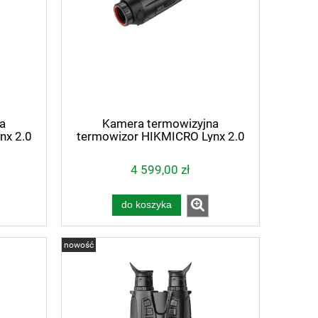
a
Kamera termowizyjna
nx 2.0
termowizor HIKMICRO Lynx 2.0
LH25
4 599,00 zł
do koszyka
nowość