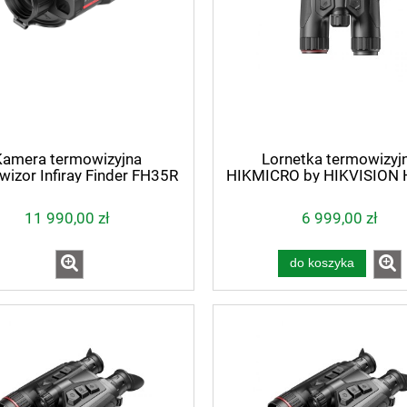
Kamera termowizyjna
Lornetka termowizyj
izor Infiray Finder FH35R
HIKMICRO by HIKVISION 
V2
4K HE25L LRF 850 
11 990,00 zł
6 999,00 zł
do koszyka