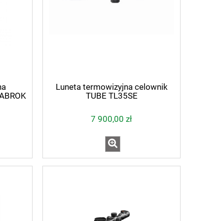
na
Luneta termowizyjna celownik
HABROK
TUBE TL35SE
 nm
7 900,00 zł