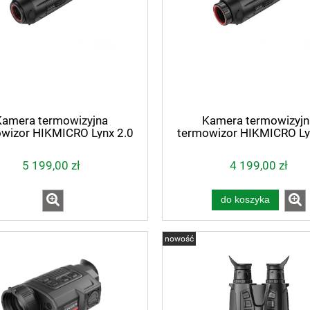
Kamera termowizyjna
Kamera termowizyjn
wizor HIKMICRO Lynx 2.0
termowizor HIKMICRO Ly
LH15
LH19
5 199,00 zł
4 199,00 zł
do koszyka
nowość