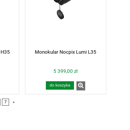
 H35
Monokular Nocpix Lumi L35
5 399,00 zł
do koszyka
7
»