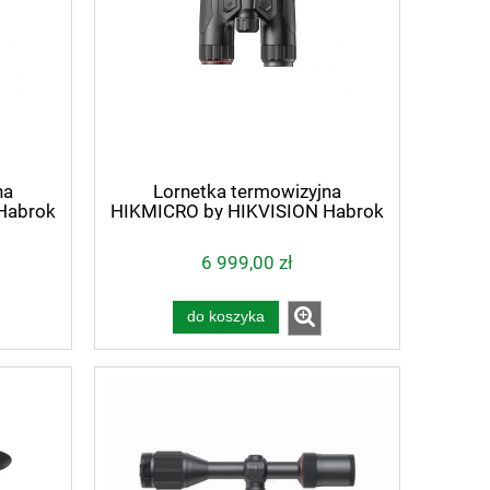
na
Lornetka termowizyjna
Habrok
HIKMICRO by HIKVISION Habrok
nm
4K HE25LN LRF 940 nm
6 999,00 zł
do koszyka