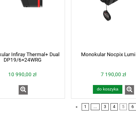
lar Infiray Thermal+ Dual
Monokular Nocpix Lumi
DP19/6×24WRG
10 990,00 zł
7 190,00 zł
do koszyka
«
1
...
3
4
5
6