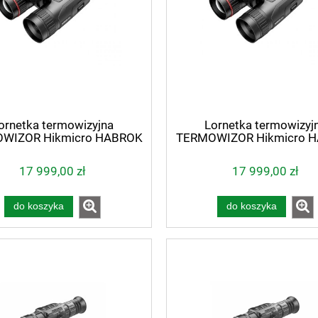
ornetka termowizyjna
Lornetka termowizyj
WIZOR Hikmicro HABROK
TERMOWIZOR Hikmicro 
O HQ50LN LRF 850 nm
PRO HQ50LN LRF 940
17 999,00 zł
17 999,00 zł
do koszyka
do koszyka