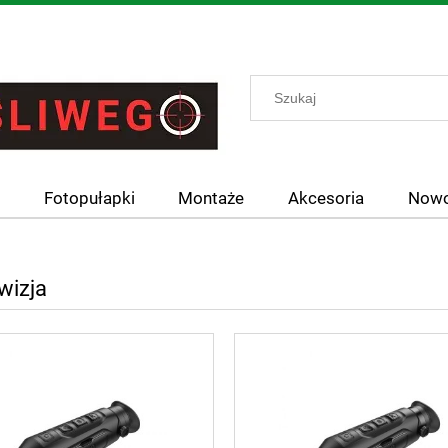
y
Fotopułapki
Montaże
Akcesoria
Nowo
wizja