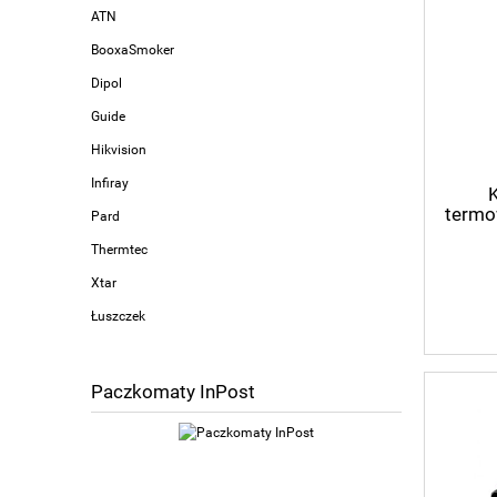
ATN
BooxaSmoker
Dipol
Guide
Hikvision
Infiray
termow
Pard
Thermtec
Xtar
Łuszczek
Paczkomaty InPost