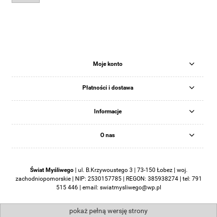
Moje konto
Płatności i dostawa
Informacje
O nas
Świat Myśliwego
|
ul. B.Krzywoustego 3 | 73-150 Łobez | woj.
zachodniopomorskie | NIP: 2530157785 | REGON: 385938274 | tel:
791
515 446
| email:
swiatmysliwego@wp.pl
pokaż pełną wersję strony