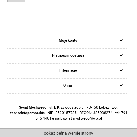
Moje konto
Płatności i dostawa
Informacje
O nas
Świat Myśliwego
|
ul. B.Krzywoustego 3 | 73-150 Łobez | woj.
zachodniopomorskie | NIP: 2530157785 | REGON: 385938274 | tel:
791
515 446
| email:
swiatmysliwego@wp.pl
pokaż pełną wersję strony